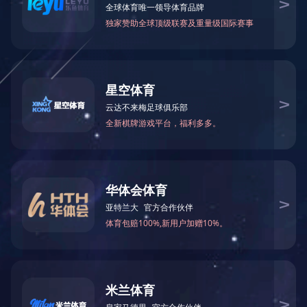
可能是链接有误，或者页面已被移除。您可以：
返回首页
返回上一页
OD官方版网站登录入口
|
乐竞
|
华体会网页版登录入口
|
万博
|
c7网页版
|
乐鱼网页版
|
九游·官方版web站入口
|
开云(中国)Kaiyun·官方网站
|
LEJING.COM
|