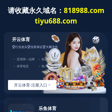
九游·官方版web站入口欢迎您！客服热线：0576-82728666-0
中文站
English
|
首页
>>
产品中心
>>
蹦床
TR
九游